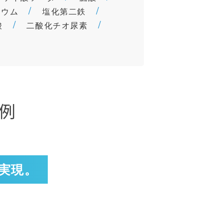
ニウム
塩化第二鉄
酸
二酸化チオ尿素
例
実現。