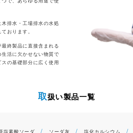
とつで、あらゆる用途で使
土木排水・工場排水の水処
れております。
が最終製品に直接含まれる
の生活に欠かせない物質で
ビスの基礎部分に広く使用
取
扱い製品一覧
亜塩素酸ソーダ
ソーダ灰
塩化カルシウム