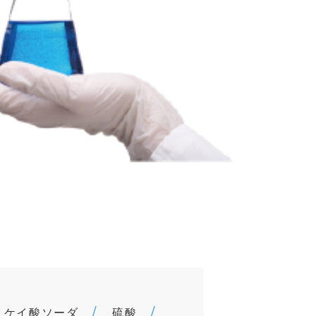
ケイ酸ソーダ
硫酸