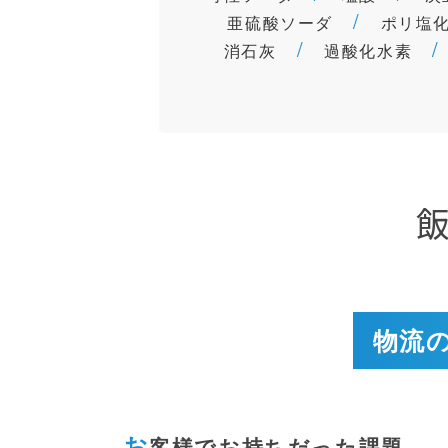
亜硫酸ソーダ
ポリ塩
消石灰
過酸化水素
物流
お
客様でお持ちだった課題